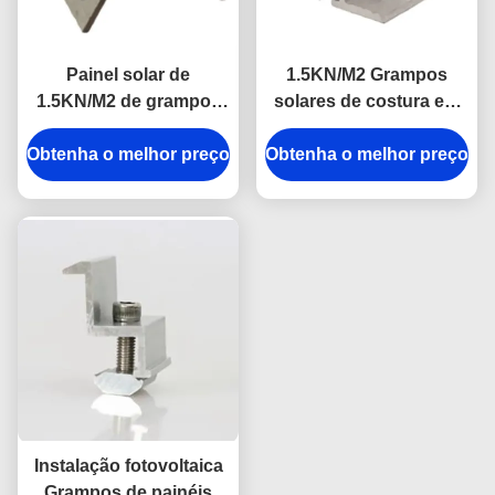
Painel solar de
1.5KN/M2 Grampos
1.5KN/M2 de grampos
solares de costura em
anodizados
pé Grampos de
Obtenha o melhor preço
Obtenha o melhor preço
proteção de neve para
painéis solares
Instalação fotovoltaica
Grampos de painéis