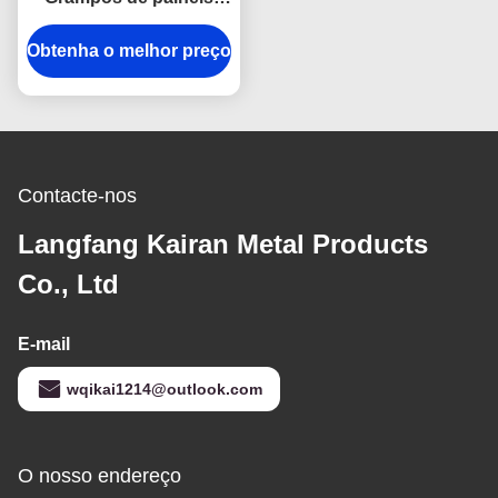
solares 1,5KN/m2
Obtenha o melhor preço
Grampos médios de
painéis solares
Contacte-nos
Langfang Kairan Metal Products
Co., Ltd
E-mail
wqikai1214@outlook.com
O nosso endereço