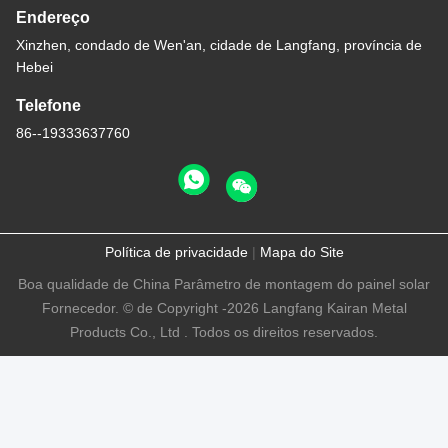
Endereço
Xinzhen, condado de Wen'an, cidade de Langfang, província de
Hebei
Telefone
86--19333637760
Política de privacidade
|
Mapa do Site
Boa qualidade de China Parâmetro de montagem do painel solar
Fornecedor. © de Copyright -2026 Langfang Kairan Metal
Products Co., Ltd . Todos os direitos reservados.